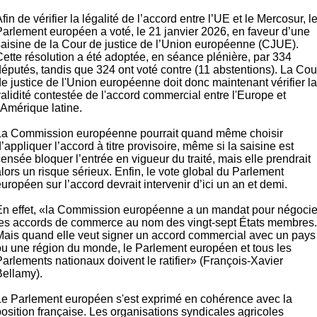
fin de vérifier la légalité de l’accord entre l’UE et le Mercosur, l
Parlement européen a voté, le 21 janvier 2026, en faveur d’une
saisine de la Cour de justice de l’Union européenne (CJUE).
Cette résolution a été adoptée, en séance plénière, par 334
députés, tandis que 324 ont voté contre (11 abstentions). La Cou
e justice de l'Union européenne doit donc maintenant vérifier la
alidité contestée de l'accord commercial entre l'Europe et
'Amérique latine.
La Commission européenne pourrait quand même choisir
’appliquer l’accord à titre provisoire, même si la saisine est
ensée bloquer l’entrée en vigueur du traité, mais elle prendrait
lors un risque sérieux. Enfin, le vote global du Parlement
uropéen sur l’accord devrait intervenir d’ici un an et demi.
En effet, «la Commission européenne a un mandat pour négocie
les accords de commerce au nom des vingt-sept États membres.
Mais quand elle veut signer un accord commercial avec un pays
ou une région du monde, le Parlement européen et tous les
Parlements nationaux doivent le ratifier» (François-Xavier
Bellamy).
Le Parlement européen s'est exprimé en cohérence avec la
position française. Les organisations syndicales agricoles