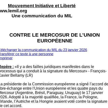
Mouvement Initiative et Liberté
ww.lemil.org
Une communication du MIL
CONTRE LE MERCOSUR DE L’UNION
EUROPÉENNE
élécharger la communication du MIL du 23 janvier 2026
ransférer ce texte à un
e personne
Imprimer
Repère :
«Il y a des failles juridiques manifestes dans le
processus qui a conduit à la signature du Mercosur» - François-
Xavier Bellamy (LR)
La présidente de la Commission européenne a signé l’accord d
libre-échange entre l'Union européenne et les quatre pays du
Mercosur (Argentine, Brésil, Paraguay, Uruguay) le 17 janvier
026. Adopté à la majorité qualifiée, la France, la Pologne,
’Irlande, l’Autriche et la Hongrie
avaient voté contre la signature
de cet accord.