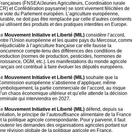
Françaises (FNSEA/Jeunes Agriculteurs, Coordination rurale
(CR) et Confédération paysanne) se sont vivement félicitées de
ce vote du Parlement européen. L’agriculture européenne,
urable, ne doit pas être remplacée par celle d’autres continents
ui utilisent des produits et des pratiques interdites en Europe.
Le
Mouvement Initiative et Liberté (MIL)
considère l’accord,
entre l'Union européenne et les quatre pays du Mercosur, comm
réjudiciable à l’agriculture française car elle fausse la
concurrence compte-tenu des différences des conditions de
production (normes de production, pesticides, hormones de
croissance, OGM, etc.). Les manifestations du monde agricole
rançais ont contribué à faire évoluer les députés européens.
Le
Mouvement Initiative et Liberté (MIL)
souhaite que la
Commission européenne s’abstienne d’appliquer, même
symboliquement, la partie commerciale de l’accord, au risque
d’un chaos économique ultérieur et qu’elle attende la décision
terminale qui interviendra en 2027.
Le
Mouvement Initiative et Liberté (MIL)
défend, depuis sa
réation, le principe de l’autosuffisance alimentaire de la France
t la politique agricole correspondante. Pour y parvenir, il faut
soutenir les demandes des organisations agricoles portant sur
ne révision globale de la politique agricole en France,