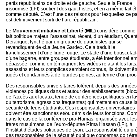
partis républicains de droite et de gauche. Seule la France
insoumise (LFI) soutient des gauchistes, et en a même fait él
comme député. C’est l’une des raisons pour lesquelles ce pa
est définitivement sorti de l’arc républicain.
Le
Mouvement initiative et Liberté (MIL)
considère comme
fait politique majeur l’assassinat, récent, d’un étudiant, Quen
Deranque, lynché par un groupe de gauchistes qui se
revendiquent de «La Jeune Garde». Cela traduit le
franchissement d’une ligne rouge. Le stade d’une bousculad
d’une bagarre, entre groupes étudiants, a été intentionnelle
dépassée, comme en témoignent les vidéos relatant les faits
assassins et leurs complices semblent connus, ils doivent êt
jugés et condamnés à de
lourdes peines, au terme d’un proc
Des responsables universitaires tolèrent, depuis des années
violences politiques dans et autour des établissements (blo
de l’accès aux locaux, tenue de conférences politiques en fa
du terrorisme, agressions fréquentes) qui mettent en cause l
sécurité de leurs étudiants. Ces responsables universitaires
doivent être sanctionnés et/ou démis de leurs fonctions. C
dans le cas de la conférence pro-Hamas, organisée avec les
frères musulmans, de l’euro-députée Rima Hassan (LFI), à
l’Institut d’études politiques de Lyon. La responsabilité du pré
des responsables de la sécurité publique concernés doit êtr