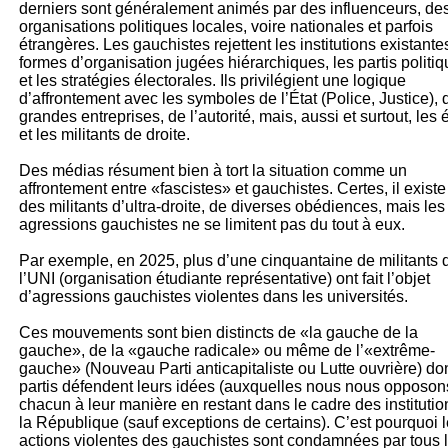
derniers sont généralement animés par des influenceurs, de
organisations politiques locales, voire nationales et parfois
étrangères. Les gauchistes rejettent les institutions existantes
formes d’organisation jugées hiérarchiques, les partis politi
et les stratégies électorales. Ils privilégient une logique
d’affrontement avec les symboles de l’État (Police, Justice), 
grandes entreprises, de l’autorité, mais, aussi et surtout, les 
et les militants de droite.
Des médias résument bien à tort la situation comme un
affrontement entre «fascistes» et gauchistes. Certes, il existe
des militants d’ultra-droite, de diverses obédiences, mais les
agressions gauchistes ne se limitent pas du tout à eux.
Par exemple, en 2025, plus d’une cinquantaine de militants 
l’UNI (organisation étudiante représentative) ont fait l’objet
d’agressions gauchistes violentes dans les universités.
Ces mouvements sont bien distincts de «la gauche de la
gauche», de la «gauche radicale» ou même de l’«extrême-
gauche» (Nouveau Parti anticapitaliste ou Lutte ouvrière) don
partis défendent leurs idées (auxquelles nous nous opposon
chacun à leur manière en restant dans le cadre des institutio
la République (sauf exceptions de certains). C’est pourquoi 
actions violentes des gauchistes sont condamnées par tous 