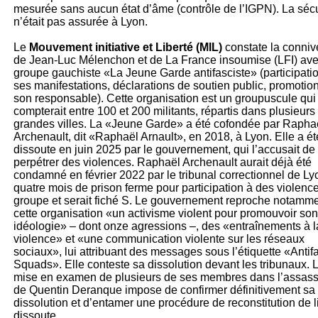
mesurée sans aucun état d’âme (contrôle de l’IGPN). La sécu
n’était pas assurée à Lyon.
Le
Mouvement initiative et Liberté (MIL)
constate la conni
de Jean-Luc Mélenchon et de La France insoumise (LFI) ave
groupe gauchiste «La Jeune Garde antifasciste» (participati
ses manifestations, déclarations de soutien public, promotio
son responsable). Cette organisation est un groupuscule qui
compterait entre 100 et 200 militants, répartis dans plusieurs
grandes villes. La «Jeune Garde» a été cofondée par Rapha
Archenault, dit «Raphaël Arnault», en 2018, à Lyon. Elle a ét
dissoute en juin 2025 par le gouvernement, qui l’accusait de
perpétrer des violences. Raphaël Archenault aurait déjà été
condamné en février 2022 par le tribunal correctionnel de Ly
quatre mois de prison ferme pour participation à des violenc
groupe et serait fiché S. Le gouvernement reproche notamme
cette organisation «un activisme violent pour promouvoir son
idéologie» – dont onze agressions –, des «entraînements à l
violence» et «une communication violente sur les réseaux
sociaux», lui attribuant des messages sous l’étiquette «Antif
Squads». Elle conteste sa dissolution devant les tribunaux. 
mise en examen de plusieurs de ses membres dans l’assass
de Quentin Deranque impose de confirmer définitivement sa
dissolution et d’entamer une procédure de reconstitution de 
dissoute.