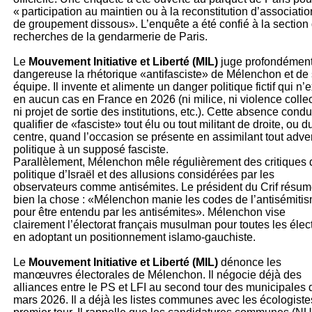
« participation au maintien ou à la reconstitution d’associati
de groupement dissous». L’enquête a été confié à la section
recherches de la gendarmerie de Paris.
Le
Mouvement Initiative et Liberté (MIL)
juge profondémen
dangereuse la rhétorique «antifasciste» de Mélenchon et de
équipe. Il invente et alimente un danger politique fictif qui n’e
en aucun cas en France en 2026 (ni milice, ni violence collec
ni projet de sortie des institutions, etc.). Cette absence condu
qualifier de «fasciste» tout élu ou tout militant de droite, ou d
centre, quand l’occasion se présente en assimilant tout adve
politique à un supposé fasciste.
Parallèlement, Mélenchon mêle régulièrement des critiques 
politique d’Israël et des allusions considérées par les
observateurs comme antisémites. Le président du Crif résu
bien la chose : «Mélenchon manie les codes de l’antisémiti
pour être entendu par les antisémites». Mélenchon vise
clairement l’électorat français musulman pour toutes les élec
en adoptant un positionnement islamo-gauchiste.
Le
Mouvement Initiative et Liberté (MIL)
dénonce les
manœuvres électorales de Mélenchon. Il négocie déjà des
alliances entre le PS et LFI au second tour des municipales 
mars 2026. Il a déjà les listes communes avec les écologiste