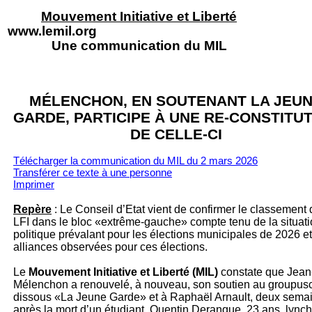
Mouvement Initiative et Liberté
www.lemil.org
Une communication du MIL
MÉLENCHON, EN SOUTENANT LA JEU
GARDE, PARTICIPE À UNE RE-CONSTITU
DE CELLE-CI
Télécharger la communication du MIL du 2 mars 2026
Transférer ce texte à un
e personne
Imprimer
Repère
: Le Conseil d’Etat vient de confirmer le classement 
LFI dans le bloc «extrême-gauche» compte tenu de la situat
politique prévalant pour les élections municipales de 2026 e
alliances observées pour ces élections.
Le
Mouvement Initiative et Liberté (MIL)
constate que Jean
Mélenchon a renouvelé, à nouveau, son soutien au groupus
dissous «La Jeune Garde» et à Raphaël Arnault, deux sema
après la mort d’un étudiant, Quentin Deranque, 23 ans, lync