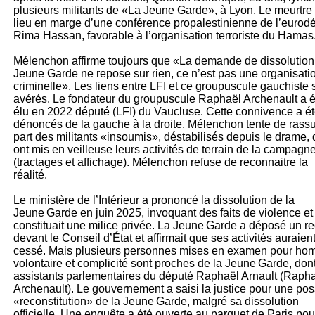
plusieurs militants de «La Jeune Garde», à Lyon. Le meurtre
lieu en marge d’une conférence propalestinienne de l’eurod
Rima Hassan, favorable à l’organisation terroriste du Hamas
Mélenchon affirme toujours que «La demande de dissolution
Jeune Garde ne repose sur rien, ce n’est pas une organisati
criminelle». Les liens entre LFI et ce groupuscule gauchiste 
avérés. Le fondateur du groupuscule Raphaël Archenault a é
élu en 2022 député (LFI) du Vaucluse. Cette connivence a é
dénoncés de la gauche à la droite. Mélenchon tente de rassu
part des militants «insoumis», déstabilisés depuis le drame, 
ont mis en veilleuse leurs activités de terrain de la campagn
(tractages et affichage). Mélenchon refuse de reconnaitre la
réalité.
Le ministère de l’Intérieur a prononcé la dissolution de la
Jeune Garde en juin 2025, invoquant des faits de violence et
constituait une milice privée. La Jeune Garde a déposé un r
devant le Conseil d’État et affirmait que ses activités auraien
cessé. Mais plusieurs personnes mises en examen pour hom
volontaire et complicité sont proches de la Jeune Garde, dont
assistants parlementaires du député Raphaël Arnault (Raph
Archenault). Le gouvernement a saisi la justice pour une pos
«reconstitution» de la Jeune Garde, malgré sa dissolution
officielle. Une enquête a été ouverte au parquet de Paris pou