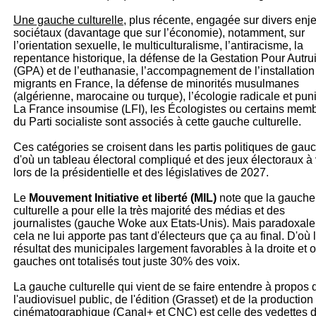
Une gauche culturelle
, plus récente, engagée sur divers enj
sociétaux (davantage que sur l’économie), notamment, sur
l’orientation sexuelle, le multiculturalisme, l’antiracisme, la
repentance historique, la défense de la Gestation Pour Autru
(GPA) et de l’euthanasie, l’accompagnement de l’installation
migrants en France, la défense de minorités musulmanes
(algérienne, marocaine ou turque), l’écologie radicale et puni
La France insoumise (LFI), les Écologistes ou certains mem
du Parti socialiste sont associés à cette gauche culturelle.
Ces catégories se croisent dans les partis politiques de gau
d'où un tableau électoral compliqué et des jeux électoraux à 
lors de la présidentielle et des législatives de 2027.
Le
Mouvement Initiative et liberté (MIL)
note que la gauche
culturelle a pour elle la très majorité des médias et des
journalistes (gauche Woke aux Etats-Unis). Mais paradoxal
cela ne lui apporte pas tant d'électeurs que ça au final. D'où 
résultat des municipales largement favorables à la droite et o
gauches ont totalisés tout juste 30% des voix.
La gauche culturelle qui vient de se faire entendre à propos 
l'audiovisuel public, de l'édition (Grasset) et de la production
cinématographique (Canal+ et CNC) est celle des vedettes 