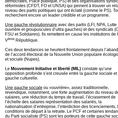
démocrates, Place publique, PS) et des organisations syndi
réformistes (CFDT, FO et UNSA) qui peinent à trouver un rel
niveau des partis politiques qui ont éclaté (comme le PS). T
recherchent encore un leader crédible et un programme.
Une gauche révolutionnaire
avec des partis (LFI, NPA, Lutte
ouvrière et groupuscules d’ultra gauches) et des syndicats (
FSU et Solidaires). Ils remettent en cause les institutions de 
ème
V
République.
Ces deux tendances se heurtent frontalement depuis l’aban
de l’accord électoral de la Nouvelle Union populaire écolog
et sociale (Nupes).
Le
Mouvement Initiative et liberté (MIL)
constate qu’une
opposition profonde s’est creusée entre la gauche sociale et 
gauche culturelle.
Une gauche sociale
ou «ouvrière», assez traditionnelle,
revendique, notamment, une forte augmentation du niveau d
salaires, une réduction du temps de travail, l’écrasement de
l’échelle des salaires représentation des salariés, la
nationalisation d’entreprise, l’interdiction des licenciements, 
conditions de départ à la retraite. Le PCF et certaines tenda
du Parti socialiste (PS) sont les porteurs de cette gauche soc