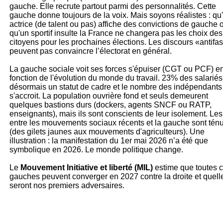
gauche. Elle recrute partout parmi des personnalités. Cette
gauche donne toujours de la voix. Mais soyons réalistes : qu
actrice (de talent ou pas) affiche des convictions de gauche 
qu'un sportif insulte la France ne changera pas les choix des
citoyens pour les prochaines élections. Les discours «antifa
peuvent pas convaincre l’électorat en général.
La gauche sociale voit ses forces s'épuiser (CGT ou PCF) e
fonction de l'évolution du monde du travail. 23% des salariés
désormais un statut de cadre et le nombre des indépendants
s'accroit. La population ouvrière fond et seuls demeurent
quelques bastions durs (dockers, agents SNCF ou RATP,
enseignants), mais ils sont conscients de leur isolement. Les
entre les mouvements sociaux récents et la gauche sont tén
(des gilets jaunes aux mouvements d'agriculteurs). Une
illustration : la manifestation du 1er mai 2026 n’a été que
symbolique en 2026. Le monde politique change.
Le
Mouvement Initiative et liberté (MIL)
estime que toutes 
gauches peuvent converger en 2027 contre la droite
et quell
seront nos premiers adversaires.