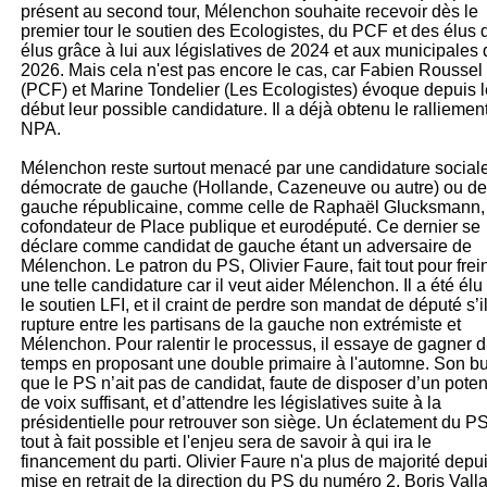
présent au second tour, Mélenchon souhaite recevoir dès le
premier tour le soutien des Ecologistes, du PCF et des élus
élus grâce à lui aux législatives de 2024 et aux municipales 
2026. Mais cela n'est pas encore le cas, car Fabien Roussel
(PCF) et Marine Tondelier (Les Ecologistes) évoque depuis l
début leur possible candidature. Il a déjà obtenu le ralliemen
NPA.
Mélenchon reste surtout menacé par une candidature social
démocrate de gauche (Hollande, Cazeneuve ou autre) ou de
gauche républicaine, comme celle de Raphaël Glucksmann,
cofondateur de Place publique et eurodéputé. Ce dernier se
déclare comme candidat de gauche étant un adversaire de
Mélenchon. Le patron du PS, Olivier Faure, fait tout pour frei
une telle candidature car il veut aider Mélenchon. Il a été élu
le soutien LFI, et il craint de perdre son mandat de député s’il
rupture entre les partisans de la gauche non extrémiste et
Mélenchon. Pour ralentir le processus, il essaye de gagner 
temps en proposant une double primaire à l'automne. Son bu
que le PS n’ait pas de candidat, faute de disposer d’un poten
de voix suffisant, et d’attendre les législatives suite à la
présidentielle pour retrouver son siège. Un éclatement du PS
tout à fait possible et l'enjeu sera de savoir à qui ira le
financement du parti. Olivier Faure n'a plus de majorité depui
mise en retrait de la direction du PS du numéro 2, Boris Vall