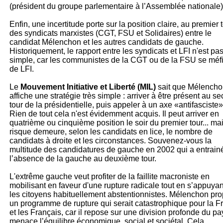
(président du groupe parlementaire à l’Assemblée nationale)
Enfin, une incertitude porte sur la position claire, au premier t
des syndicats marxistes (CGT, FSU et Solidaires) entre le
candidat Mélenchon et les autres candidats de gauche.
Historiquement, le rapport entre les syndicats et LFI n'est pa
simple, car les communistes de la CGT ou de la FSU se méf
de LFI.
Le
Mouvement Initiative et Liberté (MIL)
sait que Mélench
affiche une stratégie très simple : arriver à être présent au s
tour de la présidentielle, puis appeler à un axe «antifasciste»
Rien de tout cela n'est évidemment acquis. Il peut arriver en
quatrième ou cinquième position le soir du premier tour... mai
risque demeure, selon les candidats en lice, le nombre de
candidats à droite et les circonstances. Souvenez-vous la
multitude des candidatures de gauche en 2002 qui a entrain
l’absence de la gauche au deuxième tour.
L'extrême gauche veut profiter de la faillite macroniste en
mobilisant en faveur d'une rupture radicale tout en s’appuyan
les citoyens habituellement abstentionnistes. Mélenchon pr
un programme de rupture qui serait catastrophique pour la F
et les Français, car il repose sur une division profonde du pa
menace l’équilibre économique, social et sociétal. Cela