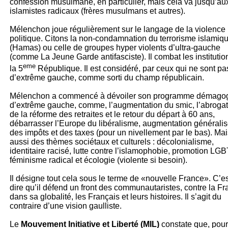
confession musulmane, en particulier, mais cela va jusqu’au
islamistes radicaux (frères musulmans et autres).
Mélenchon joue régulièrement sur le langage de la violence
politique. Citons la non-condamnation du terrorisme islamiq
(Hamas) ou celle de groupes hyper violents d’ultra-gauche
(comme La Jeune Garde antifasciste). Il combat les institutio
eme
la 5
République. Il est considéré, par ceux qui ne sont pa
d’extrême gauche, comme sorti du champ républicain.
Mélenchon a commencé à dévoiler son programme démago
d’extrême gauche, comme, l’augmentation du smic, l’abrogat
de la réforme des retraites et le retour du départ à 60 ans,
débarrasser l’Europe du libéralisme, augmentation générali
des impôts et des taxes (pour un nivellement par le bas). Mai
aussi des thèmes sociétaux et culturels : décolonialisme,
identitaire racisé, lutte contre l’islamophobie, promotion LGB
féminisme radical et écologie (violente si besoin).
Il désigne tout cela sous le terme de «nouvelle France». C’es
dire qu’il défend un front des communautaristes, contre la F
dans sa globalité, les Français et leurs histoires. Il s’agit du
contraire d’une vision gaulliste.
Le
Mouvement Initiative et Liberté (MIL)
constate que, pour