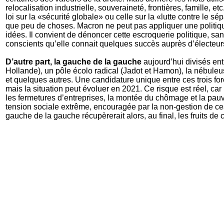
relocalisation industrielle, souveraineté, frontières, famille, etc.
loi sur la «sécurité globale» ou celle sur la «lutte contre le sép
que peu de choses. Macron ne peut pas appliquer une politiqu
idées. Il convient de dénoncer cette escroquerie politique, s
conscients qu’elle connait quelques succès auprès d’électeur
D’autre part, la gauche de la gauche
aujourd’hui divisés ent
Hollande), un pôle écolo radical (Jadot et Hamon), la nébul
et quelques autres. Une candidature unique entre ces trois fo
mais la situation peut évoluer en 2021. Ce risque est réel, car
les fermetures d’entreprises, la montée du chômage et la pau
tension sociale extrême, encouragée par la non-gestion de c
gauche de la gauche récupèrerait alors, au final, les fruits de c
Le
Mouvement Initiative et Liberté
(
MIL
) a la volonté de con
gaullistes au sein de la droite républicaine en 2021, à traver
terrain et par l’action civique. Tout cela afin de gagner les éle
LE PARLEMENT SERAIT-IL MOINS LÉGITIME QUE 35
Communication du MIL du 9 janvier 2021
Pour surmonter les difficultés que rencontre sa politique, Macro
emprunte diverses voies, pour contourner les parlementaires e