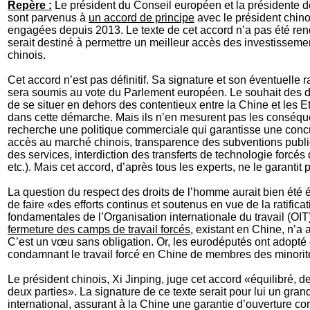
Repère :
Le président du Conseil européen et la présidente
sont parvenus à
un accord de principe
avec le président chino
engagées depuis 2013. Le texte de cet accord n’a pas été rend
serait destiné à permettre un meilleur accès des investisse
chinois.
Cet accord n’est pas définitif. Sa signature et son éventuelle ra
sera soumis au vote du Parlement européen. Le souhait des d
de se situer en dehors des contentieux entre la Chine et les E
dans cette démarche. Mais ils n’en mesurent pas les conséq
recherche une politique commerciale qui garantisse une concu
accès au marché chinois, transparence des subventions publ
des services, interdiction des transferts de technologie forcé
etc.). Mais cet accord, d’après tous les experts, ne le garantit 
La question du respect des droits de l’homme aurait bien été
de faire «des efforts continus et soutenus en vue de la ratific
fondamentales de l’Organisation internationale du travail (OIT
fermeture des camps de travail forcés,
existant en Chine, n’a 
C’est un vœu sans obligation. Or, les eurodéputés ont adopt
condamnant le travail forcé en Chine de membres des minorité
Le président chinois, Xi Jinping, juge cet accord
«équilibré, d
deux parties». La signature de ce texte serait pour lui un grand
international, assurant à la Chine une garantie d’ouverture c