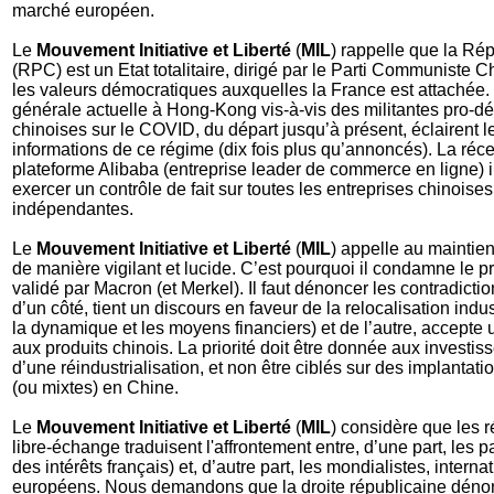
marché européen.
Le
Mouvement Initiative et Liberté
(
MIL
) rappelle que la Ré
(RPC) est un Etat totalitaire, dirigé par le Parti Communiste C
les valeurs démocratiques auxquelles la France est attachée. Il
générale actuelle à Hong-Kong vis-à-vis des militantes pro-d
chinoises sur le COVID, du départ jusqu’à présent, éclairent le
informations de ce régime (dix fois plus qu’annoncés). La réce
plateforme Alibaba (entreprise leader de commerce en ligne) ill
exercer un contrôle de fait sur toutes les entreprises chinoise
indépendantes.
Le
Mouvement Initiative et Liberté
(
MIL
) appelle au maintie
de manière vigilant et lucide. C’est pourquoi il condamne le p
validé par Macron (et Merkel). Il faut dénoncer les contradicti
d’un côté, tient un discours en faveur de la relocalisation indus
la dynamique et les moyens financiers) et de l’autre, accept
aux produits chinois. La priorité doit être donnée aux invest
d’une réindustrialisation, et non être ciblés sur des implanta
(ou mixtes) en Chine.
Le
Mouvement Initiative et Liberté
(
MIL
) considère que les r
libre-échange traduisent l'affrontement entre, d’une part, les p
des intérêts français) et, d’autre part, les mondialistes, internat
européens. Nous demandons que la droite républicaine dénon