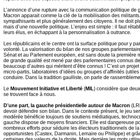
L’annonce d’une rupture avec la communication politique de
Macron apparait comme la clé de la mobilisation des militants
sympathisants et plus généralement des citoyens. Il ne doit p
mais d’une nouvelle politique. L’enjeu est simple : il faut réta
leurs élus, en échappant à la personnalisation à outrance.
Les républicains et le centre ont la surface politique pour y pa
volonté. La valorisation du bilan de nos groupes parlementair
Sénat et au Parlement européen, est sans doute la première m
de grande qualité est mené par des parlementaires connus de 
beaucoup d’autres qui méritent d’être connus ! C’est un projet 
micro-partis, laboratoires d’idées ou groupes d’affinités (utiles 
conduire. Dans la tradition gaulliste, on parle de rassembleme
Le
Mouvement Initiative et Liberté
(
MIL
) considère que deux
se trouvent face à nous.
D’une part, la gauche présidentielle autour de Macron
(LRE
devoir défendre son bilan. Dans le contexte présent, le jeu ser
modérée bénéficie toujours de soutiens médiatiques, technoc
gauche dispose de moyens financiers. Elle est dangereuse pou
nombreux efforts pour séduire les électeurs traditionnels de la
opportunistes (Castex, Darmanin, Lemaire ou Philippe) et grâ
certaines des valeurs de la droite. Mais derrière les mots utili