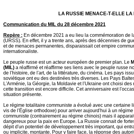
LA RUSSIE MENACE-T-ELLE LA 
Communication du MIL du 28 décembre 2021
Repère :
En décembre 2021 a eu lieu la commémoration de la 
(URSS). En effet, il y a trente ans, après des décennies de gu
et de menaces permanentes, disparaissait cet empire communis
internationaliste.
Le peuple russe est un acteur européen de premier plan. Le
M
(MIL)
a réaffirmé et réaffirme ses liens avec le peuple russe 
de l'histoire, de l'art, de la littérature, du cinéma. Les pays i
soviétique ont eu des destinées très diverses. Les Pays Balte
L'Arménie, la Géorgie, la Moldavie et l'Ukraine ont choisi d
cette transition est encore difficile. Cet anniversaire est l'occa
situation présente.
Le régime totalitaire communiste a évolué avec une certaine lib
vis de l'Église orthodoxe) pour arriver aujourd'hui à un régime 
communiste (contrairement au régime chinois) mais il appara
dangereux pour la paix en Europe. La Russie connait de forte
dépit d'un potentiel de développement très important, qui entra
ou implicite, montante. Pour y faire face, la réponse des autor