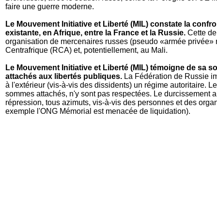
faire une guerre moderne.
Le Mouvement Initiative et Liberté (MIL) constate la confron
existante, en Afrique, entre la France et la Russie.
Cette der
organisation de mercenaires russes (pseudo «armée privée» r
Centrafrique (RCA) et, potentiellement, au Mali.
Le Mouvement Initiative et Liberté (MIL) témoigne de sa so
attachés aux libertés publiques.
La Fédération de Russie impo
à l'extérieur (vis-à-vis des dissidents) un régime autoritaire. 
sommes attachés, n'y sont pas respectées. Le durcissement a
répression, tous azimuts, vis-à-vis des personnes et des org
exemple l'ONG Mémorial est menacée de liquidation).
Par ailleurs,
le Mouvement Initiative et Liberté (MIL) dénon
russes en France sous toutes leurs formes
(médias russes 
de politiques français dans des entreprises russes, de finance
d'acteurs politiques français).
Le Mouvement Initiative et Lib
réserve tous les responsables politiques, de droite comme
russes
(par le biais de société, de postes ou de financements
directement ou indirectement, les intérêts russes contre les int
BILAN DE MACRON : DES PAROLES MAIS P