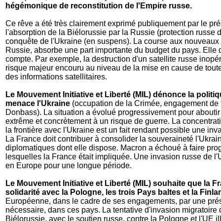
hégémonique de reconstitution de l'Empire russe.
Ce rêve a été très clairement exprimé publiquement par le pré
l'absorption de la Biélorussie par la Russie (protection russe d
conquête de l'Ukraine (en suspens). La course aux nouveaux
Russie, absorbe une part importante du budget du pays. Elle d
compte. Par exemple, la destruction d'un satellite russe inopéra
risque majeur encouru au niveau de la mise en cause de tout
des informations satellitaires.
Le Mouvement Initiative et Liberté (MIL) dénonce la polit
menace l'Ukraine
(occupation de la Crimée, engagement de 
Donbass). La situation a évolué progressivement pour aboutir 
extrême et concrètement à un risque de guerre. La concentrati
la frontière avec l'Ukraine est un fait rendant possible une in
La France doit contribuer à consolider la souveraineté l'Ukra
diplomatiques dont elle dispose. Macron a échoué à faire pro
lesquelles la France était impliquée. Une invasion russe de l'U
en Europe pour une longue période.
Le Mouvement Initiative et Liberté (MIL) souhaite que la F
solidarité avec la Pologne, les trois Pays baltes et la Finl
Européenne, dans le cadre de ses engagements, par une présen
nécessaire, dans ces pays. La tentative d'invasion migratoire
Biélorussie, avec le soutien russe, contre la Pologne et l'UE il