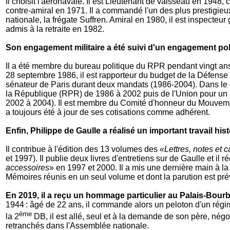
Il choisit l'aéronavale. Il est Lieutenant de vaisseau en 1948,
contre-amiral en 1971. Il a commandé l'un des plus prestigieu
nationale, la frégate Suffren. Amiral en 1980, il est inspecteur
admis à la retraite en 1982.
Son engagement militaire a été suivi d'un engagement pol
Il a été membre du bureau politique du RPR pendant vingt an
28 septembre 1986, il est rapporteur du budget de la Défense
sénateur de Paris durant deux mandats (1986-2004). Dans l
la République (RPR) de 1986 à 2002 puis de l'Union pour u
2002 à 2004). Il est membre du Comité d'honneur du Mouvement I
a toujours été à jour de ses cotisations comme adhérent.
Enfin, Philippe de Gaulle a réalisé un important travail his
Il contribue à l'édition des 13 volumes des
«Lettres, notes et 
et 1997). Il publie deux livres d'entretiens sur de Gaulle et il r
accessoires
» en 1997 et 2000. Il a mis une dernière main à la
Mémoires réunis en un seul volume et dont la parution est pré
En 2019, il a reçu un hommage particulier au Palais-Bour
1944 : âgé de 22 ans, il commande alors un peloton d'un régim
ème
la 2
DB, il est allé, seul et à la demande de son père, nég
retranchés dans l'Assemblée nationale.