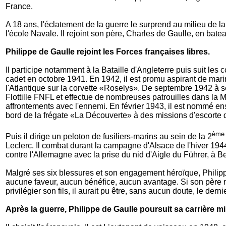
France.
A 18 ans, l'éclatement de la guerre le surprend au milieu de l
l'école Navale. Il rejoint son père, Charles de Gaulle, en bate
Philippe de Gaulle rejoint les Forces françaises libres.
Il participe notamment à la Bataille d'Angleterre puis suit les 
cadet en octobre 1941. En 1942, il est promu aspirant de marine
l'Atlantique sur la corvette «Roselys». De septembre 1942 à s
Flottille FNFL et effectue de nombreuses patrouilles dans la 
affrontements avec l'ennemi. En février 1943, il est nommé en
bord de la frégate «La Découverte» à des missions d'escorte d
ème
Puis il dirige un peloton de fusiliers-marins au sein de la 2
Leclerc. Il combat durant la campagne d'Alsace de l'hiver 194
contre l'Allemagne avec la prise du nid d'Aigle du Führer, à 
Malgré ses six blessures et son engagement héroïque, Philipp
aucune faveur, aucun bénéfice, aucun avantage. Si son père n
privilégier son fils, il aurait pu être, sans aucun doute, le de
Après la guerre, Philippe de Gaulle poursuit sa carrière mil