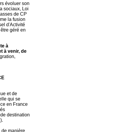
lors évoluer son
a sociaux, Loi
classes de CP
mme la fusion
l d'Activité
 être géré en
te à
t à venir, de
gration,
CE
que et de
elle qui se
ance en France
lés
 de destination
).
, de manière