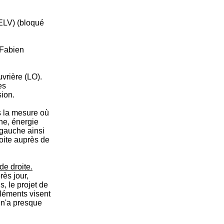
ELV) (bloqué
 Fabien
uvrière (LO).
es
sion.
s la mesure où
ne, énergie
 gauche ainsi
oite auprès de
de droite.
rès jour,
, le projet de
 éléments visent
 n'a presque