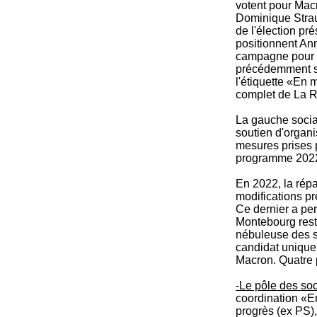
votent pour Mac
Dominique Strau
de l'élection pr
positionnent An
campagne pour l
précédemment sou
l'étiquette «En 
complet de La 
La gauche social
soutien d'organi
mesures prises p
programme 2022 
En 2022, la rép
modifications p
Ce dernier a pe
Montebourg reste
nébuleuse des s
candidat unique, 
Macron. Quatre p
-Le pôle des so
coordination «E
progrès (ex PS)