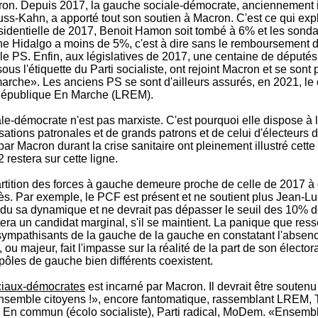
ron. Depuis 2017, la gauche sociale-démocrate, anciennement 
ss-Kahn, a apporté tout son soutien à Macron. C'est ce qui exp
ésidentielle de 2017, Benoit Hamon soit tombé à 6% et les sond
ne Hidalgo a moins de 5%, c'est à dire sans le remboursement d
e PS. Enfin, aux législatives de 2017, une centaine de députés
s l'étiquette du Parti socialiste, ont rejoint Macron et se sont
marche». Les anciens PS se sont d'ailleurs assurés, en 2021, le 
République En Marche (LREM).
e-démocrate n'est pas marxiste. C'est pourquoi elle dispose à l
sations patronales et de grands patrons et de celui d'électeurs
ar Macron durant la crise sanitaire ont pleinement illustré cette
restera sur cette ligne.
artition des forces à gauche demeure proche de celle de 2017 à
rès. Par exemple, le PCF est présent et ne soutient plus Jean-
rdu sa dynamique et ne devrait pas dépasser le seuil des 10% d
ra un candidat marginal, s'il se maintient. La panique que ress
ympathisants de la gauche de la gauche en constatant l'absen
ou majeur, fait l'impasse sur la réalité de la part de son électora
ôles de gauche bien différents coexistent.
ciaux-démocrates
est incarné par Macron. Il devrait être soutenu
nsemble citoyens !», encore fantomatique, rassemblant LREM, Te
, En commun (écolo socialiste), Parti radical, MoDem. «Ensembl