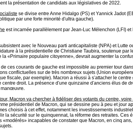
ent la présentation de candidats aux législatives de 2022.
ocialiste
se divise entre Anne Hidalgo (PS) et Yannick Jadot (E
litique par une forte minorité d'ultra gauche).
che
est incarnée parallèlement par Jean-Luc Mélenchon (LFI) et
ubsistent avec le Nouveau parti anticapitaliste (NPA) et Lutte o
dature à la présidentielle de Christiane Taubira, soutenue par l
 la «Primaire populaire citoyenne», devrait augmenter la confu
de ces courants de gauche est impossible au premier tour dan
tions conflictuelles sur de très nombreux sujets (Union européen
ique fiscale, par exemple). Macron a réussi à s'attacher le centre
 centre droit. La présence d'une quinzaine d'anciens élus de dr
a manœuvre.
tour, Macron va chercher à fidéliser des votants du centre, voire 
mme présidentiel de Macron, qui se dessine peu à peu et jour ap
s choisis à cet effet, notamment les investissements industriels
blir la sécurité sur le quinquennat, la réforme des retraites. Ces
s «modérés» incapables de constater que Macron, en cinq ans,
sujets.