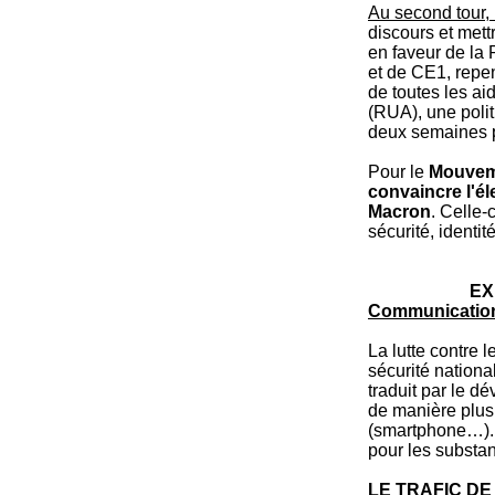
Au second tour,
discours et mett
en faveur de la
et de CE1, repen
de toutes les ai
(RUA), une polit
deux semaines po
Pour le
Mouvemen
convaincre l'él
Macron
. Celle-
sécurité, identit
EX
Communication 
La lutte contre l
sécurité national
traduit par le d
de manière plus 
(smartphone…). L
pour les substan
LE TRAFIC D