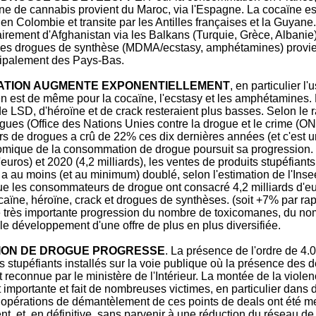
ine de cannabis provient du Maroc, via l'Espagne. La cocaïne es
en Colombie et transite par les Antilles françaises et la Guyane
airement d'Afghanistan via les Balkans (Turquie, Grèce, Albani
 Les drogues de synthèse (MDMA/ecstasy, amphétamines) provi
ipalement des Pays-Bas.
ATION AUGMENTE EXPONENTIELLEMENT
, en particulier l
en est de même pour la cocaïne, l'ecstasy et les amphétamines.
 LSD, d'héroïne et de crack resteraient plus basses. Selon le 
gues (Office des Nations Unies contre la drogue et le crime (O
s de drogues a crû de 22% ces dix dernières années (et c'est u
mique de la consommation de drogue poursuit sa progression.
'euros) et 2020 (4,2 milliards), les ventes de produits stupéfiant
 au moins (et au minimum) doublé, selon l'estimation de l'Inse
ue les consommateurs de drogue ont consacré 4,2 milliards d'eu
aïne, héroïne, crack et drogues de synthèses. (soit +7% par rap
 très importante progression du nombre de toxicomanes, du no
le développement d'une offre de plus en plus diversifiée.
TION DE DROGUE PROGRESSE
. La présence de l'ordre de 4.
s stupéfiants installés sur la voie publique où la présence des d
 reconnue par le ministère de l'Intérieur. La montée de la viole
t importante et fait de nombreuses victimes, en particulier dans 
 opérations de démantèlement de ces points de deals ont été m
ent, et, en définitive, sans parvenir à une réduction du réseau de 