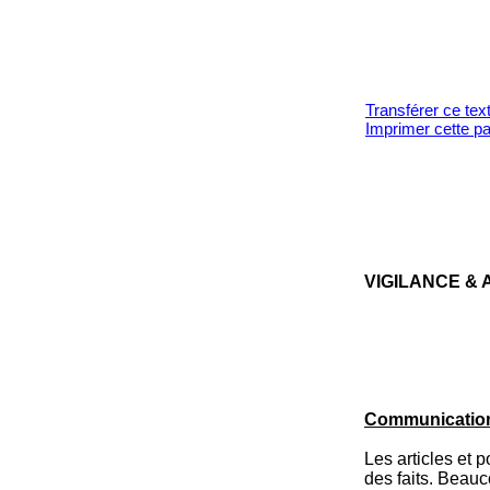
Transférer ce tex
Imprimer cette p
VI­GILANCE & A
Communication 
Les articles et 
des faits. Beauc