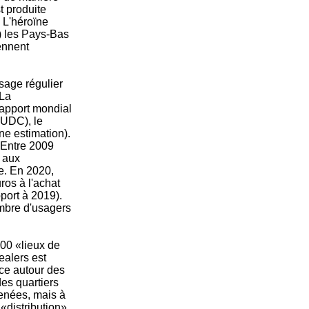
t produite
. L'héroïne
e) les Pays-Bas
ennent
'usage régulier
 La
rapport mondial
NUDC), le
ne estimation).
 Entre 2009
s aux
e. En 2020,
ros à l'achat
port à 2019).
mbre d'usagers
000 «lieux de
ealers est
nce autour des
des quartiers
enées, mais à
«distribution».