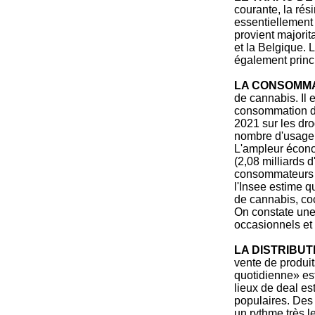
courante, la rés
essentiellement 
provient majorit
et la Belgique.
également princ
LA CONSOMM
de cannabis. Il 
consommation de
2021 sur les dro
nombre d'usager
L'ampleur écono
(2,08 milliards d
consommateurs a
l'Insee estime q
de cannabis, coc
On constate une
occasionnels et 
LA DISTRIBU
vente de produit
quotidienne» est
lieux de deal es
populaires. Des
un rythme très l