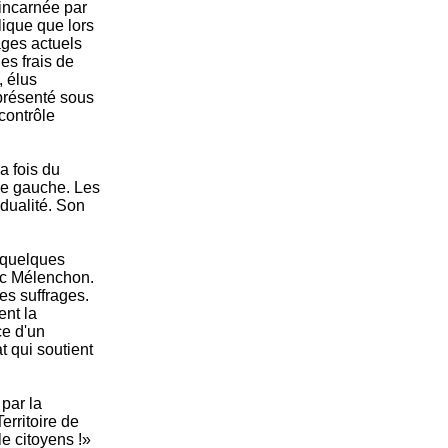
incarnée par
lique que lors
ages actuels
es frais de
, élus
 présenté sous
contrôle
a fois du
 de gauche. Les
 dualité. Son
 quelques
Luc Mélenchon.
es suffrages.
ent la
ce d'un
t qui soutient
 par la
rritoire de
e citoyens !»