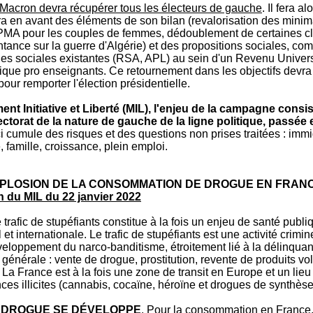
 Macron devra récupérer tous les électeurs de gauche
. Il fera a
ra en avant des éléments de son bilan (revalorisation des minim
 PMA pour les couples de femmes, dédoublement de certaines 
tance sur la guerre d'Algérie) et des propositions sociales, co
des sociales existantes (RSA, APL) au sein d'un Revenu Universe
ique pro enseignants. Ce retournement dans les objectifs devra
ur remporter l'élection présidentielle.
t Initiative et Liberté
(MIL),
l'enjeu de la campagne consis
ectorat de la nature de gauche de la ligne politique, passée e
ci cumule des risques et des questions non prises traitées : immi
é, famille, croissance, plein emploi.
PLOSION DE LA CONSOMMATION DE DROGUE EN FRAN
du MIL du 22 janvier 2022
e trafic de stupéfiants constitue à la fois un enjeu de santé publi
 et internationale. Le trafic de stupéfiants est une activité crimin
éveloppement du narco-banditisme, étroitement lié à la délinqu
générale : vente de drogue, prostitution, revente de produits vo
a France est à la fois une zone de transit en Europe et un lieu
ces illicites (cannabis, cocaïne, héroïne et drogues de synthèse
E DROGUE SE DÉVELOPPE
. Pour la consommation en France