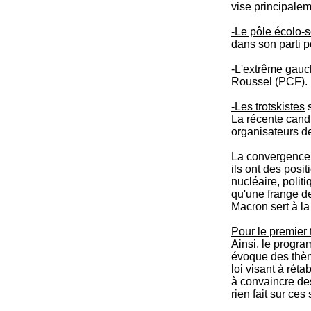
vise principalem
-Le pôle écolo-s
dans son parti po
-L'extrême gau
Roussel (PCF).
-Les trotskistes
s
La récente candi
organisateurs de
La convergence 
ils ont des posi
nucléaire, polit
qu'une frange de
Macron sert à l
Pour le premier 
Ainsi, le progra
évoque des thème
loi visant à réta
à convaincre de
rien fait sur ces 