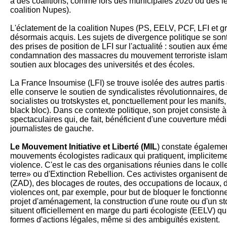
à des coalitions, comme lors des municipales 2020 ou des lé
coalition Nupes).
L'éclatement de la coalition Nupes (PS, EELV, PCF, LFI et g
désormais acquis. Les sujets de divergence politique se sont
des prises de position de LFI sur l'actualité : soutien aux é
condamnation des massacres du mouvement terroriste islami
soutien aux blocages des universités et des écoles.
La France Insoumise (LFI) se trouve isolée des autres parti
elle conserve le soutien de syndicalistes révolutionnaires,
socialistes ou trotskystes et, ponctuellement pour les manifs,
black bloc). Dans ce contexte politique, son projet consiste 
spectaculaires qui, de fait, bénéficient d'une couverture méd
journalistes de gauche.
Le Mouvement Initiative et Liberté (MIL
) constate égaleme
mouvements écologistes radicaux qui pratiquent, implicitemen
violence. C'est le cas des organisations réunies dans le col
terre» ou d'Extinction Rebellion. Ces activistes organisen
(ZAD), des blocages de routes, des occupations de locaux, 
violences ont, par exemple, pour but de bloquer le fonctionn
projet d'aménagement, la construction d'une route ou d'un st
situent officiellement en marge du parti écologiste (EELV) qu
formes d'actions légales, même si des ambiguïtés existent.