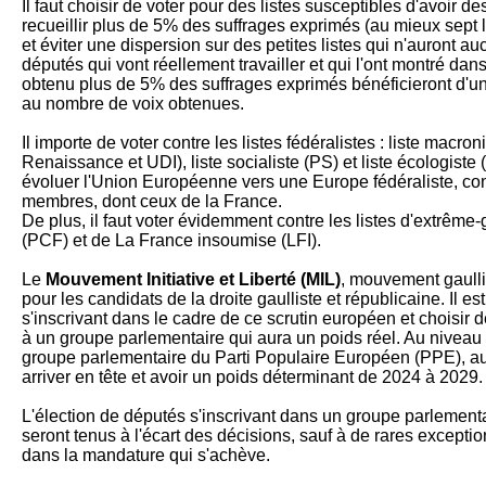
Il faut choisir de voter pour des listes susceptibles d'avoir de
recueillir plus de 5% des suffrages exprimés (au mieux sept 
et éviter une dispersion sur des petites listes qui n'auront auc
députés qui vont réellement travailler et qui l'ont montré dans
obtenu plus de 5% des suffrages exprimés bénéficieront d'u
au nombre de voix obtenues.
Il importe de voter contre les listes fédéralistes : liste macr
Renaissance et UDI), liste socialiste (PS) et liste écologiste 
évoluer l'Union Européenne vers une Europe fédéraliste, cont
membres, dont ceux de la France.
De plus, il faut voter évidemment contre les listes d'extrêm
(PCF) et de La France insoumise (LFI).
Le
Mouvement Initiative et Liberté (MIL)
, mouvement gaullis
pour les candidats de la droite gaulliste et républicaine. Il est
s'inscrivant dans le cadre de ce scrutin européen et choisir 
à un groupe parlementaire qui aura un poids réel. Au niveau
groupe parlementaire du Parti Populaire Européen (PPE), au
arriver en tête et avoir un poids déterminant de 2024 à 2029.
L'élection de députés s'inscrivant dans un groupe parlementa
seront tenus à l'écart des décisions, sauf à de rares excepti
dans la mandature qui s'achève.