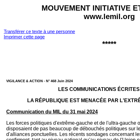
MOUVEMENT INITIATIVE E
www.lemil.org
Transférer ce texte à une personne
Imprimer cette page
*****
VI­GILANCE & AC­TION - N° 468 Juin 2024
LES COMMUNICATIONS ÉCRITES D
LA RÉPUBLIQUE EST MENACÉE PAR L'EXT
Communication du MIL du 31 mai 2024
Les forces politiques d'extrême-gauche et de l'ultra-gauche o
disposaient de pas beaucoup de débouchés politiques sur le 
d'alliances ponctuelles. Les récents sondages concernant l
confirment, tant au niveau national qu'au niveau de l'Union 