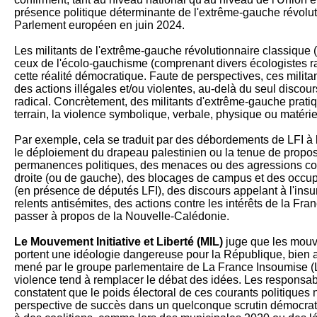
présence politique déterminante de l'extrême-gauche révolut
Parlement européen en juin 2024.
Les militants de l'extrême-gauche révolutionnaire classique 
ceux de l'écolo-gauchisme (comprenant divers écologistes ra
cette réalité démocratique. Faute de perspectives, ces milita
des actions illégales et/ou violentes, au-delà du seul discour
radical. Concrètement, des militants d'extrême-gauche pratiq
terrain, la violence symbolique, verbale, physique ou matérie
Par exemple, cela se traduit par des débordements de LFI 
le déploiement du drapeau palestinien ou la tenue de propos
permanences politiques, des menaces ou des agressions cont
droite (ou de gauche), des blocages de campus et des occupa
(en présence de députés LFI), des discours appelant à l'insurr
relents antisémites, des actions contre les intérêts de la Fr
passer à propos de la Nouvelle-Calédonie.
Le Mouvement Initiative et Liberté (MIL)
juge que les mou
portent une idéologie dangereuse pour la République, bien a
mené par le groupe parlementaire de La France Insoumise (L
violence tend à remplacer le débat des idées. Les responsa
constatent que le poids électoral de ces courants politiques 
perspective de succès dans un quelconque scrutin démocrat