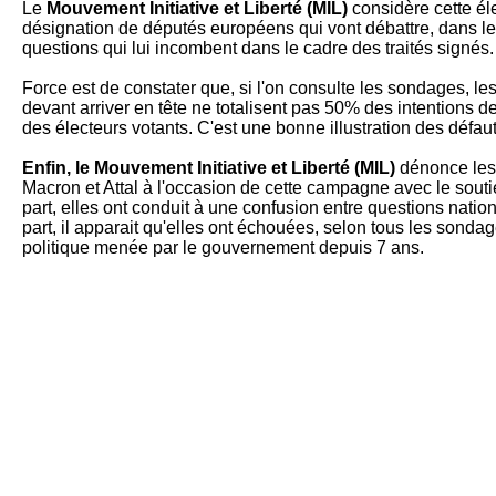
Le
Mouvement Initiative et Liberté (MIL)
considère cette éle
désignation de députés européens qui vont débattre, dans le
questions qui lui incombent dans le cadre des traités signés.
Force est de constater que, si l'on consulte les sondages, 
devant arriver en tête ne totalisent pas 50% des intentions de
des électeurs votants. C'est une bonne illustration des défaut
Enfin, le Mouvement Initiative et Liberté (MIL)
dénonce le
Macron et Attal à l'occasion de cette campagne avec le sou
part, elles ont conduit à une confusion entre questions nati
part, il apparait qu'elles ont échouées, selon tous les sondag
politique menée par le gouvernement depuis 7 ans.
IL Y A 80 ANS, LE DÉBUT DU DÉB
Communication du MIL du 6 juin 2024
Discours radiodiffusé du Général de Gaulle le 6 juin 194
La Bataille suprême est engagée !
Après tant de combats, de fureurs, de douleurs, voici venu le 
espéré. Bien entendu, c'est la bataille de France et c'est la ba