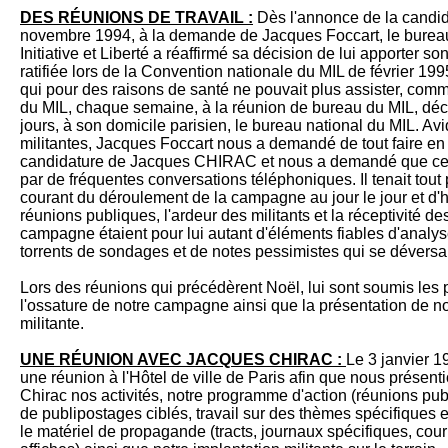
DES RÉUNIONS DE TRAVAIL :
Dès l'annonce de la candi
novembre 1994, à la demande de Jacques Foccart, le bure
Initiative et Liberté a réaffirmé sa décision de lui apporter so
ratifiée lors de la Convention nationale du MIL de février 1
qui pour des raisons de santé ne pouvait plus assister, comme 
du MIL, chaque semaine, à la réunion de bureau du MIL, déci
jours, à son domicile parisien, le bureau national du MIL. Av
militantes, Jacques Foccart nous a demandé de tout faire en 
candidature de Jacques CHIRAC et nous a demandé que ces
par de fréquentes conversations téléphoniques. Il tenait tout 
courant du déroulement de la campagne au jour le jour et d
réunions publiques, l'ardeur des militants et la réceptivité d
campagne étaient pour lui autant d'éléments fiables d'analys
torrents de sondages et de notes pessimistes qui se déversai
Lors des réunions qui précédèrent Noël, lui sont soumis les p
l'ossature de notre campagne ainsi que la présentation de not
militante.
UNE RÉUNION AVEC JACQUES CHIRAC :
Le 3 janvier 1
une réunion à l'Hôtel de ville de Paris afin que nous présen
Chirac nos activités, notre programme d'action (réunions pub
de publipostages ciblés, travail sur des thèmes spécifiques 
le matériel de propagande (tracts, journaux spécifiques, courr