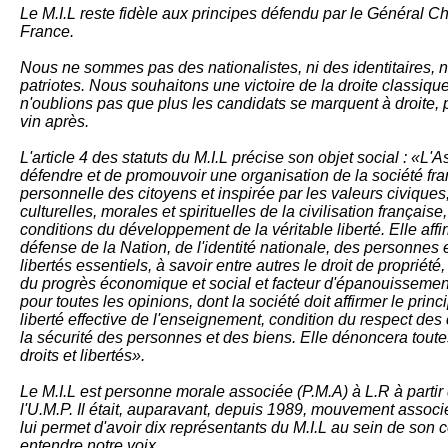
Le M.I.L reste fidèle aux principes défendu par le Général Ch
France.
Nous ne sommes pas des nationalistes, ni des identitaires,
patriotes. Nous souhaitons une victoire de la droite classiqu
n'oublions pas que plus les candidats se marquent à droite, p
vin après.
L'article 4 des statuts du M.I.L précise son objet social : «L'
défendre et de promou­voir une organisation de la société fran
personnelle des citoyens et inspi­rée par les valeurs civiques,
culturelles, morales et spirituelles de la civilisation française
conditions du dévelop­pement de la véritable liberté. Elle aff
défense de la Na­tion, de l'identité nationale, des personnes e
libertés essentiels, à savoir entre autres le droit de propriété,
du progrès économique et social et facteur d'épanouisse­ment
pour toutes les opinions, dont la société doit affirmer le prin­ci
liberté effective de l'en­seignement, condition du res­pect d
la sécurité des per­sonnes et des biens. Elle dénoncera toute
droits et libertés».
Le M.I.L est personne morale associée (P.M.A) à L.R à partir 
l'U.M.P. Il était, auparavant, depuis 1989, mouvement assoc
lui permet d'avoir dix représentants du M.I.L au sein de son co
entendre notre voix.