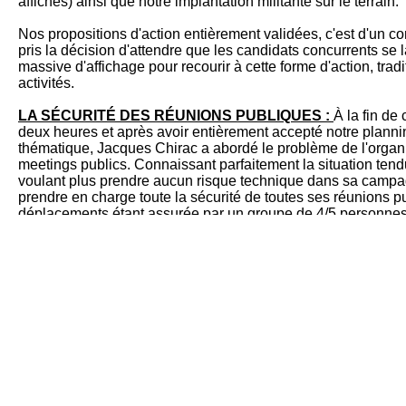
affiches) ainsi que notre implantation militante sur le terrain.
Nos propositions d'action entièrement validées, c'est d'un
pris la décision d'attendre que les candidats concurrents s
massive d'affichage pour recourir à cette forme d'action, trad
activités.
LA SÉCURITÉ DES RÉUNIONS PUBLIQUES :
À la fin de
deux heures et après avoir entièrement accepté notre planning
thématique, Jacques Chirac a abordé le problème de l'organi
meetings publics. Connaissant parfaitement la situation ten
voulant plus prendre aucun risque technique dans sa campa
prendre en charge toute la sécurité de toutes ses réunions pu
déplacements étant assurée par un groupe de 4/5 personnes
réunions ont été couvertes (soit 34 réunions et 269.000 pers
déplacements et réunions publiques des orateurs nationaux
réunions et déplacements). Toutes ces réunions se sont trè
mobilisé de très nombreux militants décidés partout en Fran
8.000 militants pour le premier cas et 6.500 militants dans l'a
Le rythme de la campagne s'accentuant, nos entretiens avec
hebdomadaires et les comptes rendus téléphoniques journal
publique, nous appelions Jacques Foccart pour lui faire un 
de nos militants sur le lieu, sur la configuration de la salle 
Ensuite au cours de la réunion, nous lui présentions une sy