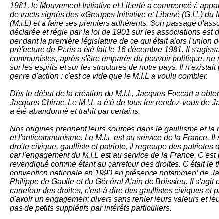
1981, le Mouvement Initiative et Liberté a commencé à appara
de tracts signés des «Groupes Initiative et Liberté (G.I.L) du 
(M.I.L) et à faire ses premiers adhérents. Son passage d'asso
déclarée et régie par la loi de 1901 sur les associations es
pendant la première législature de ce qui était alors l'union 
préfecture de Paris a été fait le 16 décembre 1981. Il s'agiss
communistes, après s'être emparés du pouvoir politique, ne 
sur les esprits et sur les structures de notre pays. Il n'exista
genre d'action : c'est ce vide que le M.I.L a voulu combler.
Dès le début de la création du M.I.L, Jacques Foccart a obten
Jacques Chirac. Le M.I.L a été de tous les rendez-vous de Ja
a été abandonné et trahit par certains.
Nos origines prennent leurs sources dans le gaullisme et la r
et l'anticommunisme. Le M.I.L est au service de la France. I
droite civique, gaulliste et patriote. Il regroupe des patriotes 
car l'engagement du M.I.L est au service de la France. C'est p
revendiqué comme étant au carrefour des droites. C'était le
convention nationale en 1990 en présence notamment de Jac
Philippe de Gaulle et du Général Alain de Boissieu. Il s'agit d
carrefour des droites, c'est-à-dire des gaullistes civiques et 
d'avoir un engagement divers sans renier leurs valeurs et leur
pas de petits supplétifs par intérêts particuliers.