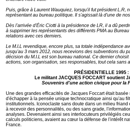
Puis, grâce à Laurent Wauquiez, lorsqu'il fut président L.R,
représentant au bureau politique. Il s'agissait là d'une de nos
Dès l'arrivée d'Éric Ciotti à la présidence de LR, il a dû perdr
à supprimer les représentants des différents PMA au Bureau P
relations avec ces derniers.
Le M.I.L revendique, encore plus, sa totale indépendance ave
jusqu'au 3 mars 2012, nous recevions des subventions du par
décision du M.I.L est son bureau national. Ce dernier chois
actions, son organisation, ses responsables, tout cela sans 
PRÉSIDENTIELLE 1995 :
Le militant JACQUES FOCCART soutient
Souvenirs d'une action civique pour la 
Une des grandes efficacités de Jacques Foccart était basée
d'échapper à la pensée unique technocratique ainsi qu'au filt
institutionnels. Iconoclaste sans doute dans un milieu friand d
à recevoir des personnalités, ou des sans grade, l'informatio
analyses. Devenaient ainsi ses interlocuteurs privilégiés ce
calculs politiciens, avaient au cœur la défense de l'intérêt na
France.