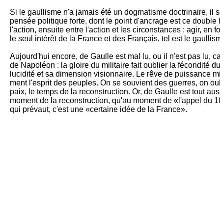
Si le gaullisme n'a jamais été un dog­matisme doctrinaire, il se
pen­sée politique forte, dont le point d'ancrage est ce double 
l'action, en­suite en­tre l'action et les circonstan­ces : agir, en
le seul inté­rêt de la France et des Fran­çais, tel est le gaullis
Aujourd'hui encore, de Gaulle est mal lu, ou il n'est pas lu, 
de Na­poléon : la gloire du militaire fait oublier la fé­condité d
lucidité et sa di­mension visionnaire. Le rêve de puis­sance mili
ment l'esprit des peu­ples. On se souvient des guerres, on ou­b
paix, le temps de la reconstruc­tion. Or, de Gaulle est tout aus
mo­ment de la re­cons­truction, qu'au moment de «l'appel du 
qui pré­vaut, c'est une «cer­taine idée de la France».
UNE CERTAINE IDéE DE LA FRANCE
Cette phrase, qui ouvre les
Mé­moires de guerre
du Général d
capitale pour com­prendre le rap­port qui existe entre la Franc
je me suis fait une certaine idée de la France. Le sentiment me
Ignorer cette phrase, c'est méconnaî­tre, à la fois, la force et 
gaullienne, sa cohé­rence absolue.
De Gaulle n'a-t-il pas écrit : «Au fond des victoires d'Alexandr
La référence à Aris­tote n'est pas un hasard, le gaul­lisme se 
sur la raison qui naît avec Aristote. Il n'est pas ques­tion de 