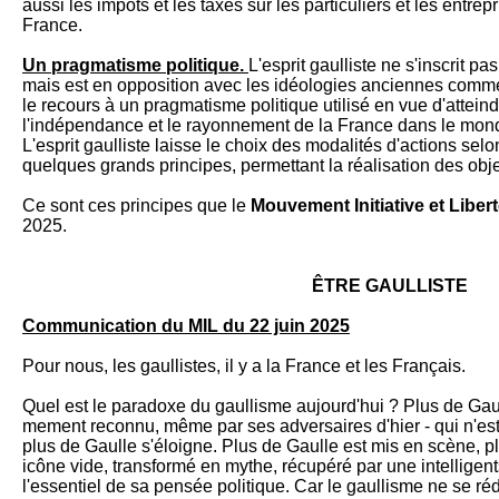
aussi les impôts et les taxes sur les particuliers et les entrep
France.
Un pragmatisme politique.
L'esprit gaulliste ne s'inscrit p
mais est en opposition avec les idéologies anciennes comme a
le recours à un pragmatisme politique utilisé en vue d'atteind
l'indépendance et le rayonnement de la France dans le monde 
L'esprit gaulliste laisse le choix des modalités d'actions selo
quelques grands principes, permettant la réalisation des obje
Ce sont ces principes que le
Mouvement Initiative et Libert
2025.
ÊTRE GAULLISTE
Communication du MIL du 22 juin 2025
Pour nous, les gaullistes, il y a la France et les Français.
Quel est le paradoxe du gaul­lisme aujourd'hui ? Plus de Gaul
mement reconnu, même par ses adversai­res d'hier - qui n'est p
plus de Gaulle s'éloigne. Plus de Gaulle est mis en scène, plu
icône vide, transformé en my­the, récu­péré par une intel­li­ge
l'essentiel de sa pensée politi­que. Car le gaullisme ne se ré