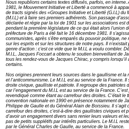
Nous republions certains textes diffusés, parfois, en interne. 
1981, le Mouvement Initiative et Liberté a commencé à appara
de tracts signés des «Groupes Initiative et Liberté (G.I.L) du 
(M.I.L) et à faire ses premiers adhérents. Son passage d’asso
déclarée et régie par la loi de 1901 sur les associations es
pendant la première législature de ce qui était alors l'union 
préfecture de Paris a été fait le 16 décembre 1981. Il s'agiss
communistes, après s'être emparés du pouvoir politique, ne 
sur les esprits et sur les structures de notre pays. Il n'exista
genre d'action : c'est ce vide que le M.I.L a voulu combler. D
M.I.L, Jacques Foccart a obtenu le soutien bienveillant de J
tous les rendez-vous de Jacques Chirac, y compris lorsqu’il 
certains.
Nos origines prennent leurs sources dans le gaullisme et la r
et l’anticommunisme. Le M.I.L est au service de la France. I
droite civique, gaulliste et patriote. Il regroupe des patriotes 
car l’engagement du M.I.L est au service de la France. C’est p
revendiqué comme étant au carrefour des droites. C’était le
convention nationale en 1990 en présence notamment de Jac
Philippe de Gaulle et du Général Alain de Boissieu. Il s’agit d
carrefour des droites, c’est-à-dire des gaullistes civiques et 
d’avoir un engagement divers sans renier leurs valeurs et leur
pas de petits supplétifs par intérêts particuliers. Le M.I.L res
par le Général Charles de Gaulle, au service de la France.