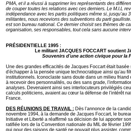
PMA, et il a réussi à supprimer les représentants des différ
de couper toutes les relations avec ces derniers. Le M.I.L re
indépendance avec les partis politiques même si, jusqu’au
militantes, nous recevions des subventions du parti gaulliste
est son bureau national. Ce dernier choisit ses thèmes de c
organisation, ses responsables, tout cela sans aucune interv
PRÉSIDENTIELLE 1995 :
Le militant JACQUES FOCCART soutient
Souvenirs d’une action civique pour la 
Une des grandes efficacités de Jacques Foccart était basée
d'échapper à la pensée unique technocratique ainsi qu'au filt
institutionnels. Iconoclaste sans doute dans un milieu friand d
à recevoir des personnalités, ou des sans grade, l'informatio
analyses. Devenaient ainsi ses interlocuteurs privilégiés ce
calculs politiciens, avaient au cœur la défense de l'intérêt na
France.
DES RÉUNIONS DE TRAVAIL :
Dès l'annonce de la candi
novembre 1994, à la demande de Jacques Foccart, le bure
Initiative et Liberté a réaffirmé sa décision de lui apporter so
ratifiée lors de la Convention nationale du MIL de février 1
qui pour des raisons de santé ne pouvait plus assister, comme 