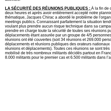
LA SÉCURITÉ DES RÉUNIONS PUBLIQUES :
À la fin de
deux heures et après avoir entièrement accepté notre plannin
thématique, Jacques Chirac a abordé le problème de l'organi
meetings publics. Connaissant parfaitement la situation ten
voulant plus prendre aucun risque technique dans sa campa
prendre en charge toute la sécurité de toutes ses réunions pu
déplacements étant assurée par un groupe de 4/5 personnes
réunions ont été couvertes (soit 34 réunions et 269.000 pers
déplacements et réunions publiques des orateurs nationaux
réunions et déplacements). Toutes ces réunions se sont trè
mobilisé de très nombreux militants décidés partout en Fran
8.000 militants pour le premier cas et 6.500 militants dans l’a
Le rythme de la campagne s'accentuant, nos entretiens avec
hebdomadaires et les comptes rendus téléphoniques journal
publique, nous appelions Jacques Foccart pour lui faire un 
de nos militants sur le lieu, sur la configuration de la salle 
Ensuite au cours de la réunion, nous lui présentions une sy
sur le bon (ou mauvais) fonctionnement du dispositif de cam
nous faisions un bilan de la soirée avec nos impressions à c
entendus, des anecdotes et la réaction du public présent.
Il est à noter le rôle essentiel de l'UNI dans l'image jeune
Chirac. En effet, dès les premières réunions, au moment où J
dans les sondages, «les étudiants avec Chirac», création de 