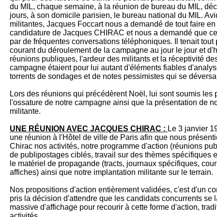
du MIL, chaque semaine, à la réunion de bureau du MIL, déci
jours, à son domicile parisien, le bureau national du MIL. Av
militantes, Jacques Foccart nous a demandé de tout faire en 
candidature de Jacques CHIRAC et nous a demandé que ces
par de fréquentes conversations téléphoniques. Il tenait tout 
courant du déroulement de la campagne au jour le jour et d
réunions publiques, l'ardeur des militants et la réceptivité d
campagne étaient pour lui autant d'éléments fiables d'analys
torrents de sondages et de notes pessimistes qui se déversai
Lors des réunions qui précédèrent Noël, lui sont soumis les p
l'ossature de notre campagne ainsi que la présentation de not
militante.
UNE RÉUNION AVEC JACQUES CHIRAC :
Le 3 janvier 1
une réunion à l'Hôtel de ville de Paris afin que nous présen
Chirac nos activités, notre programme d'action (réunions pub
de publipostages ciblés, travail sur des thèmes spécifiques 
le matériel de propagande (tracts, journaux spécifiques, courr
affiches) ainsi que notre implantation militante sur le terrain.
Nos propositions d'action entièrement validées, c'est d'un
pris la décision d'attendre que les candidats concurrents s
massive d'affichage pour recourir à cette forme d'action, trad
activités.