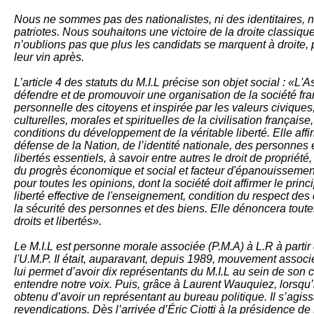
Nous ne sommes pas des nationalistes, ni des identitaires,
patriotes. Nous souhaitons une victoire de la droite classiqu
n’oublions pas que plus les candidats se marquent à droite, p
leur vin après.
L’article 4 des statuts du M.I.L précise son objet social : «L'
défendre et de promou­voir une organisation de la société fran
personnelle des citoyens et inspi­rée par les valeurs civiques,
culturelles, morales et spirituelles de la civilisation française
conditions du dévelop­pement de la véritable liberté. Elle aff
défense de la Na­tion, de l’identité nationale, des personnes e
libertés essentiels, à savoir entre autres le droit de propriété,
du progrès économique et social et facteur d'épanouisse­ment
pour toutes les opinions, dont la société doit affirmer le prin­ci
liberté effective de l'en­seignement, condition du res­pect d
la sécurité des per­sonnes et des biens. Elle dénoncera toute
droits et libertés».
Le M.I.L est personne morale associée (P.M.A) à L.R à partir 
l'U.M.P. Il était, auparavant, depuis 1989, mouvement assoc
lui permet d’avoir dix représentants du M.I.L au sein de son c
entendre notre voix. Puis, grâce à Laurent Wauquiez, lorsqu’i
obtenu d’avoir un représentant au bureau politique. Il s’agissa
revendications. Dès l’arrivée d’Éric Ciotti à la présidence de 