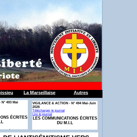
issieu
La Marseillaise
Autres
 N° 493 Mai
VI­GILANCE & AC­TION - N° 494 Mai-Juin
2026
Télécharger le journal
Lire le journal
IONS ÉCRITES
LES COMMUNICATIONS ÉCRITES
.L
DU M.I.L
A MÉMOIRE
ÊTRE GAULLISTE