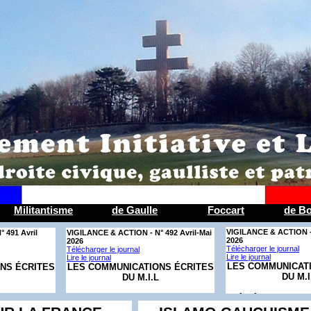
Militantisme
de Gaulle
Foccart
de Bo
VI­GILANCE & AC­TION -
° 491 Avril
VI­GILANCE & AC­TION - N° 492 Avril-Mai
2026
2026
Télécharger le journal
Télécharger le journal
Lire le journal
Lire le journal
LES COMMUNICAT
NS ÉCRITES
LES COMMUNICATIONS ÉCRITES
DU M.I
DU M.I.L
CÉLÉBRONS L