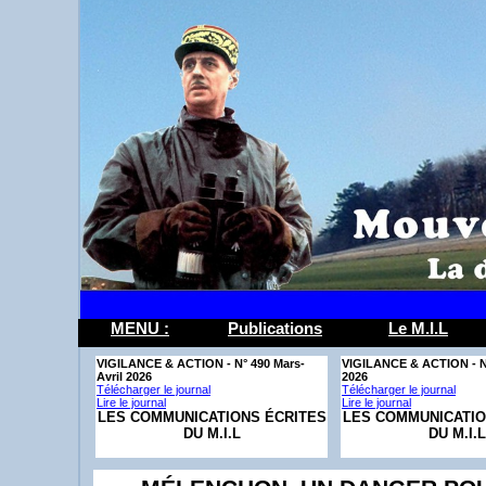
MENU :
Publications
Le M.I.L
VI­GILANCE & AC­TION - N° 490 Mars-
VI­GILANCE & AC­TION - N
Avril 2026
2026
Télécharger le journal
Télécharger le journal
Lire le journal
Lire le journal
LES COMMUNICATIONS ÉCRITES
LES COMMUNICATIO
DU M.I.L
DU M.I.L
IL Y A 20 ANS QUE LE